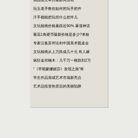
我国首次举办集邮周活动
玩玉老手教你如何把玩手把件
汗手都能把玩些什么把件儿
文玩核桃价格暴跌近90% 暴涨神话
菊花1角硬币最新价格是多少?单枚
专家云集苏州论剑中国美术圆桌会
文玩核桃从上万跌成几十元 有人嫁
疯狂金丝楠木：几千万一根跌到2万
“《早期蒙娜丽莎》发现之旅”将
学生作品渐成艺术市场新亮点
艺术品投资热背后的美丽陷阱