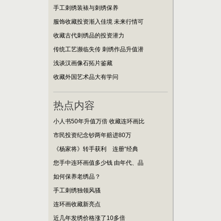
手工刺绣装裱与刺绣保养
服饰收藏投资渐入佳境 未来行情可
收藏古代刺绣品的投资潜力
传统工艺濒临失传 刺绣作品升值潜
浅谈汉画像石拓片鉴藏
收藏外国艺术品大有学问
热点内容
小人书50年升值万倍 收藏连环画比
市民投资纪念钞两年赔进80万
《杨家将》转手获利 连册“经典
您手中连环画值多少钱 由年代、品
如何保养老绣品？
手工刺绣独领风骚
连环画收藏新亮点
近几年发绣价格涨了10多倍