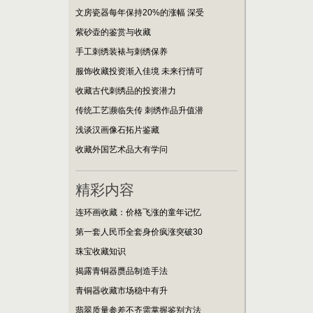
文房瓷器每年保持20%的涨幅 深受
紫砂壶的鉴赏与收藏
手工刺绣装裱与刺绣保养
服饰收藏投资渐入佳境 未来行情可
收藏古代刺绣品的投资潜力
传统工艺濒临失传 刺绣作品升值潜
浅谈汉画像石拓片鉴藏
收藏外国艺术品大有学问
精彩内容
连环画收藏：价格飞涨的童年记忆
第一套人民币全套身价疯涨突破30
珠宝收藏知识
揭露青铜器赝品制造手法
青铜器收藏市场稳中有升
翡翠质量参差不齐需掌握鉴别方法