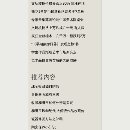
文玩核桃价格暴跌近90% 暴涨神话
菊花1角硬币最新价格是多少?单枚
专家云集苏州论剑中国美术圆桌会
文玩核桃从上万跌成几十元 有人嫁
疯狂金丝楠木：几千万一根跌到2万
“《早期蒙娜丽莎》发现之旅”将
学生作品渐成艺术市场新亮点
艺术品投资热背后的美丽陷阱
推荐内容
珠宝收藏如何防假
青铜器收藏有三级
收藏和田玉如何分辨是关键
和田玉风华绝代 大师级作品收藏价
瓷器修复方法之补釉
陶瓷保养小知识