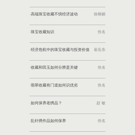
·
高端珠宝收藏不惧经济波动
徐柳媚
·
珠宝收藏知识
佚名
·
经济危机中的珠宝收藏与投资价值
崔岳东
·
收藏和田玉如何分辨是关键
佚名
·
翡翠收藏有门道如何识优劣
佚名
·
如何保养老绣品？
赵 敏
·
乱针绣作品如何保养
佚名