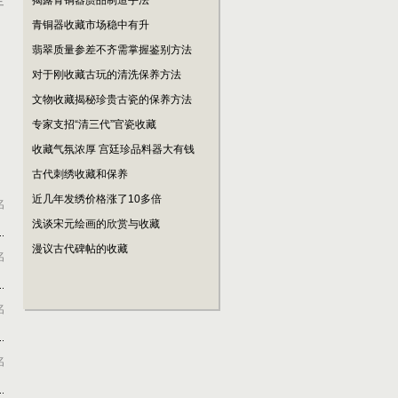
揭露青铜器赝品制造手法
青铜器收藏市场稳中有升
翡翠质量参差不齐需掌握鉴别方法
对于刚收藏古玩的清洗保养方法
文物收藏揭秘珍贵古瓷的保养方法
专家支招“清三代”官瓷收藏
收藏气氛浓厚 宫廷珍品料器大有钱
古代刺绣收藏和保养
近几年发绣价格涨了10多倍
名
浅谈宋元绘画的欣赏与收藏
漫议古代碑帖的收藏
名
名
名