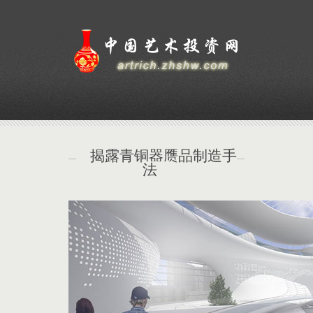
揭露青铜器赝品制造手
法