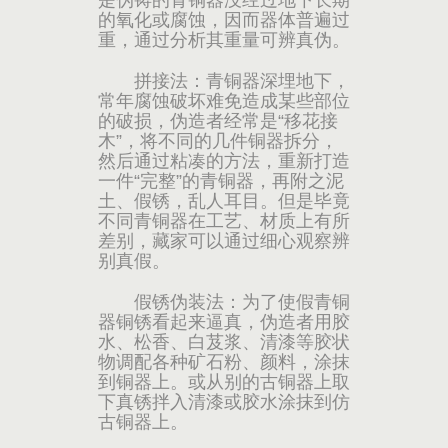
是伪铸的青铜器没经过地下长期
的氧化或腐蚀，因而器体普遍过
重，通过分析其重量可辨真伪。
拼接法：青铜器深埋地下，
常年腐蚀破坏难免造成某些部位
的破损，伪造者经常是“移花接
木”，将不同的几件铜器拆分，
然后通过粘凑的方法，重新打造
一件“完整”的青铜器，再附之泥
土、假锈，乱人耳目。但是毕竟
不同青铜器在工艺、材质上有所
差别，藏家可以通过细心观察辨
别真假。
假锈伪装法：为了使假青铜
器铜锈看起来逼真，伪造者用胶
水、松香、白芨浆、清漆等胶状
物调配各种矿石粉、颜料，涂抹
到铜器上。或从别的古铜器上取
下真锈拌入清漆或胶水涂抹到仿
古铜器上。