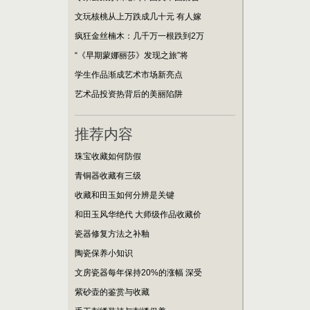
文玩核桃从上万跌成几十元 有人嫁
疯狂金丝楠木：几千万一根跌到2万
“《早期蒙娜丽莎》发现之旅”将
学生作品渐成艺术市场新亮点
艺术品投资热背后的美丽陷阱
推荐内容
珠宝收藏如何防假
青铜器收藏有三级
收藏和田玉如何分辨是关键
和田玉风华绝代 大师级作品收藏价
瓷器修复方法之补釉
陶瓷保养小知识
文房瓷器每年保持20%的涨幅 深受
紫砂壶的鉴赏与收藏