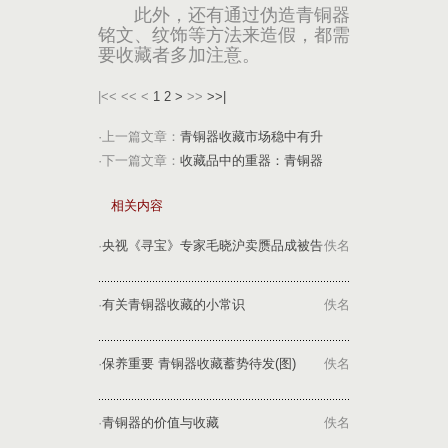
此外，还有通过伪造青铜器
铭文、纹饰等方法来造假，都需
要收藏者多加注意。
|<<
<<
<
1
2
>
>>
>>|
·上一篇文章：
青铜器收藏市场稳中有升
·下一篇文章：
收藏品中的重器：青铜器
相关内容
·
央视《寻宝》专家毛晓沪卖赝品成被告
佚名
·
有关青铜器收藏的小常识
佚名
·
保养重要 青铜器收藏蓄势待发(图)
佚名
·
青铜器的价值与收藏
佚名