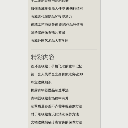
手工刺绣装裱与刺绣保养
服饰收藏投资渐入佳境 未来行情可
收藏古代刺绣品的投资潜力
传统工艺濒临失传 刺绣作品升值潜
浅谈汉画像石拓片鉴藏
收藏外国艺术品大有学问
精彩内容
连环画收藏：价格飞涨的童年记忆
第一套人民币全套身价疯涨突破30
珠宝收藏知识
揭露青铜器赝品制造手法
青铜器收藏市场稳中有升
翡翠质量参差不齐需掌握鉴别方法
对于刚收藏古玩的清洗保养方法
文物收藏揭秘珍贵古瓷的保养方法