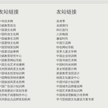
友站链接
友站链接
中华武术网
高考季
天赋教育前沿
名模期刊
中国酒文化网
科幻选刊
中国民俗文化网
八卦晚报
中国健康生活网
邂逅时尚
中国爱情文化网
中国兰花网
中国营销策划网
特色网站导航
中国童话故事网
世界儿童文学网
天赋教育研究中心
中国企业培训网
中国教育网站导航
中国书画艺术网
中国文化艺术传播网
中国时尚休闲网
杭州西湖风景文化网
美女明星图片网
中国域名投资知识网
家庭教育顶层设计
中国网络营销传播网
校园文化建设中心
中国旅游风景名胜网
中国VI设计知识网
中国广告设计知识网
中国城市品牌建设网
政府画册设计策划专家
中国艺术教育知识网
杭州电子画册制作中心
中国阅读理解能力培养网
杭州新起点品牌策划机构
学习型校园文化建设方案专家