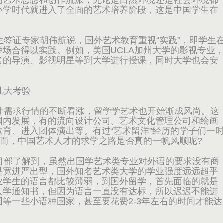
的艺术思想和创作流派，无论是自然环境还是社会环境都
小学时代就进入了全面的艺术培养阶段，这是中国学生在
签证专家胡伟航说，国外艺术教育重视“实践”，即学生
场合得以实践。例如，美国UCLA加州大学的影视专业
名的导演、影视明星等到大学进行授课，同时大学也会安
几大考验
需求行情的不断看涨，留学学艺术也开始渐成风尚。这
国内发展，有的流向设计公司、艺术文化管理公司和绘画
育、进入团体演出等。有过“艺术留洋”经历的学子们一
然而，中国艺术人才的求学之路是否真的一帆风顺呢?
部了解到，虽然出国学艺术类专业对外语的要求没有商
是宽进严出型，国外知名艺术类大学的学业强度远远超乎
业学生的语言都比较薄弱，到国外留学，首先面临的就是
入学通知书，但因为语言一直没有达标，所以迟迟不能进
等一些小语种国家，甚至要花费2-3年左右的时间才能达