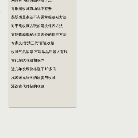
揭露青铜器赝品制造手法
青铜器收藏市场稳中有升
其
翡翠质量参差不齐需掌握鉴别方法
对于刚收藏古玩的清洗保养方法
文物收藏揭秘珍贵古瓷的保养方法
专家支招“清三代”官瓷收藏
收藏气氛浓厚 宫廷珍品料器大有钱
古代刺绣收藏和保养
近几年发绣价格涨了10多倍
浅谈宋元绘画的欣赏与收藏
漫议古代碑帖的收藏