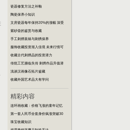
瓷器修复方法之补釉
陶瓷保养小知识
在
文房瓷器每年保持20%的涨幅 深受
，
紫砂壶的鉴赏与收藏
手工刺绣装裱与刺绣保养
服饰收藏投资渐入佳境 未来行情可
收藏古代刺绣品的投资潜力
传统工艺濒临失传 刺绣作品升值潜
浅谈汉画像石拓片鉴藏
时
收藏外国艺术品大有学问
精彩内容
连环画收藏：价格飞涨的童年记忆
第一套人民币全套身价疯涨突破30
珠宝收藏知识