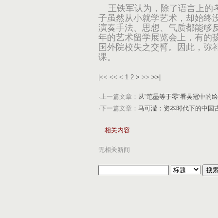
王铁军认为，除了语言上的考
子虽然从小就学艺术，却始终没
演奏手法、思想、气质都能够
年的艺术留学展览会上，有的
国外院校失之交臂。因此，弥
课。
|<<
<<
<
1
2
>
>>
>>|
·上一篇文章：
从“笔墨等于零”看吴冠中的
·下一篇文章：
马可滢：资本时代下的中国
相关内容
无相关新闻