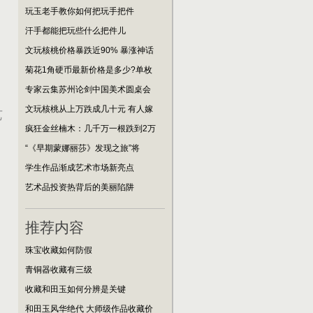
玩玉老手教你如何把玩手把件
汗手都能把玩些什么把件儿
文玩核桃价格暴跌近90% 暴涨神话
菊花1角硬币最新价格是多少?单枚
专家云集苏州论剑中国美术圆桌会
文玩核桃从上万跌成几十元 有人嫁
艺
疯狂金丝楠木：几千万一根跌到2万
“《早期蒙娜丽莎》发现之旅”将
学生作品渐成艺术市场新亮点
艺术品投资热背后的美丽陷阱
推荐内容
珠宝收藏如何防假
青铜器收藏有三级
收藏和田玉如何分辨是关键
和田玉风华绝代 大师级作品收藏价