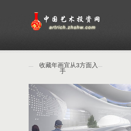
收藏年画宜从3方面入
手