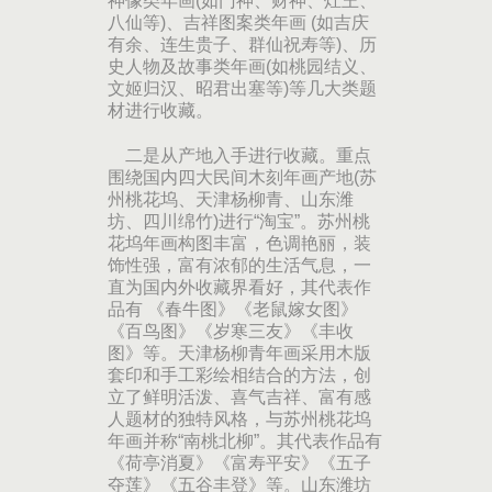
神像类年画(如门神、财神、灶王、
八仙等)、吉祥图案类年画 (如吉庆
有余、连生贵子、群仙祝寿等)、历
史人物及故事类年画(如桃园结义、
文姬归汉、昭君出塞等)等几大类题
材进行收藏。
二是从产地入手进行收藏。重点
围绕国内四大民间木刻年画产地(苏
州桃花坞、天津杨柳青、山东潍
坊、四川绵竹)进行“淘宝”。苏州桃
花坞年画构图丰富，色调艳丽，装
饰性强，富有浓郁的生活气息，一
直为国内外收藏界看好，其代表作
品有 《春牛图》《老鼠嫁女图》
《百鸟图》《岁寒三友》《丰收
图》等。天津杨柳青年画采用木版
套印和手工彩绘相结合的方法，创
立了鲜明活泼、喜气吉祥、富有感
人题材的独特风格，与苏州桃花坞
年画并称“南桃北柳”。其代表作品有
《荷亭消夏》《富寿平安》《五子
夺莲》《五谷丰登》等。山东潍坊