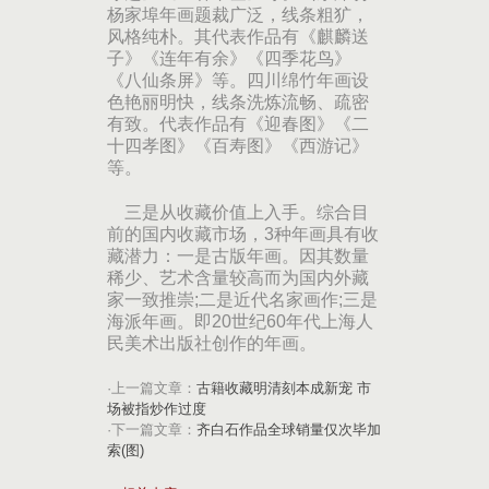
杨家埠年画题裁广泛，线条粗犷，
风格纯朴。其代表作品有《麒麟送
子》《连年有余》《四季花鸟》
《八仙条屏》等。四川绵竹年画设
色艳丽明快，线条洗炼流畅、疏密
有致。代表作品有《迎春图》《二
十四孝图》《百寿图》《西游记》
等。
三是从收藏价值上入手。综合目
前的国内收藏市场，3种年画具有收
藏潜力：一是古版年画。因其数量
稀少、艺术含量较高而为国内外藏
家一致推崇;二是近代名家画作;三是
海派年画。即20世纪60年代上海人
民美术出版社创作的年画。
·上一篇文章：
古籍收藏明清刻本成新宠 市
场被指炒作过度
·下一篇文章：
齐白石作品全球销量仅次毕加
索(图)