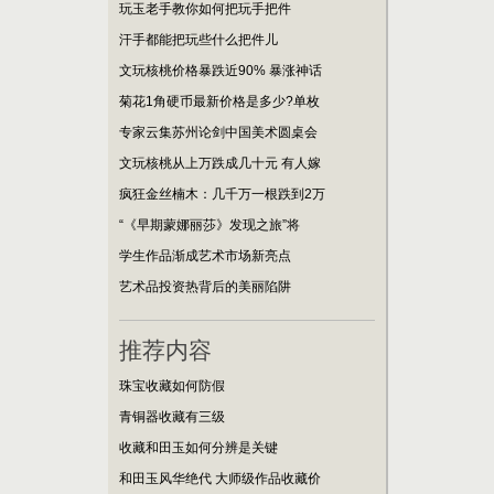
玩玉老手教你如何把玩手把件
汗手都能把玩些什么把件儿
文玩核桃价格暴跌近90% 暴涨神话
菊花1角硬币最新价格是多少?单枚
专家云集苏州论剑中国美术圆桌会
文玩核桃从上万跌成几十元 有人嫁
疯狂金丝楠木：几千万一根跌到2万
“《早期蒙娜丽莎》发现之旅”将
学生作品渐成艺术市场新亮点
艺术品投资热背后的美丽陷阱
推荐内容
珠宝收藏如何防假
青铜器收藏有三级
收藏和田玉如何分辨是关键
和田玉风华绝代 大师级作品收藏价