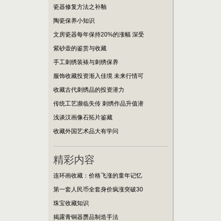
瓷器修复方法之补釉
陶瓷保养小知识
文房瓷器每年保持20%的涨幅 深受
紫砂壶的鉴赏与收藏
手工刺绣装裱与刺绣保养
服饰收藏投资渐入佳境 未来行情可
收藏古代刺绣品的投资潜力
传统工艺濒临失传 刺绣作品升值潜
浅谈汉画像石拓片鉴藏
收藏外国艺术品大有学问
精彩内容
连环画收藏：价格飞涨的童年记忆
第一套人民币全套身价疯涨突破30
珠宝收藏知识
揭露青铜器赝品制造手法